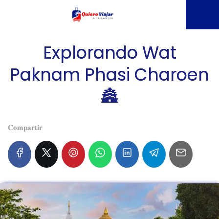
Explorando Wat
Paknam Phasi Charoen
🏯
𝐂𝐨𝐦𝐩𝐚𝐫𝐭𝐢𝐫