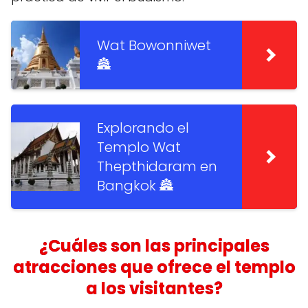
Wat Bowonniwet
🏯
Explorando el
Templo Wat
Thepthidaram en
Bangkok 🏯
¿Cuáles son las principales
atracciones que ofrece el templo
a los visitantes?