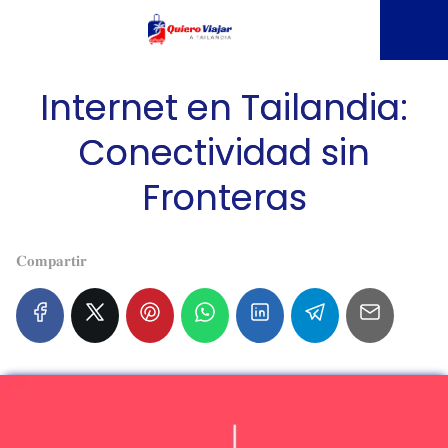
Internet en Tailandia:
Conectividad sin
Fronteras
𝐂𝐨𝐦𝐩𝐚𝐫𝐭𝐢𝐫