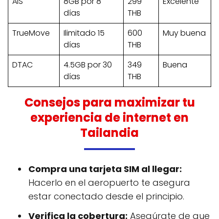
AIS
8GB por 8
299
Excelente
días
THB
TrueMove
Ilimitado 15
600
Muy buena
días
THB
DTAC
4.5GB por 30
349
Buena
días
THB
Consejos para maximizar tu
experiencia de internet en
Tailandia
Compra una tarjeta SIM al llegar:
Hacerlo en el aeropuerto te asegura
estar conectado desde el principio.
Verifica la cobertura:
Asegúrate de que