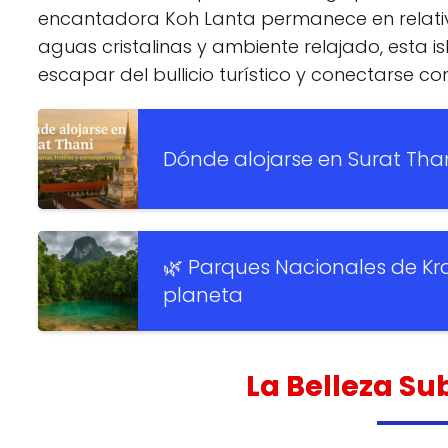
encantadora Koh Lanta permanece en relativ
aguas cristalinas y ambiente relajado, esta i
escapar del bullicio turístico y conectarse con
Dónde alojarse en Surat Than
🌿 Parques Nacionales de Kra
planeta
La Belleza S