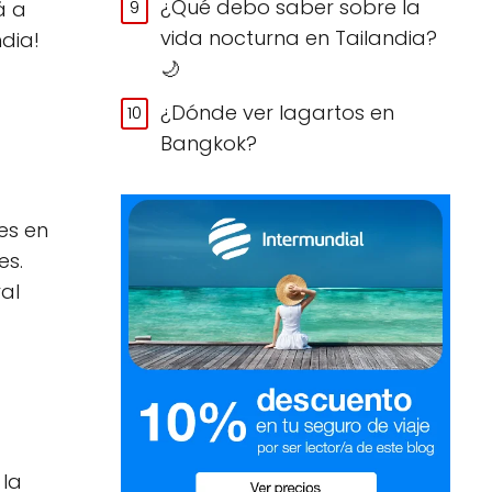
¿Qué debo saber sobre la
á a
vida nocturna en Tailandia?
dia!
🌙
¿Dónde ver lagartos en
Bangkok?
es en
es.
al
 la