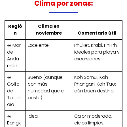
Clima por zonas:
Regió
Clima en
n
noviembre
Comentario útil
☀️ Mar
Excelente
Phuket, Krabi, Phi Phi:
de
ideales para playa y
Anda
excursiones
mán
☀️
Bueno (aunque
Koh Samui, Koh
Golfo
con más
Phangan, Koh Tao:
de
humedad que el
aún buen destino
Tailan
oeste)
dia
☀️
Ideal
Calor moderado,
Bangk
cielos limpios