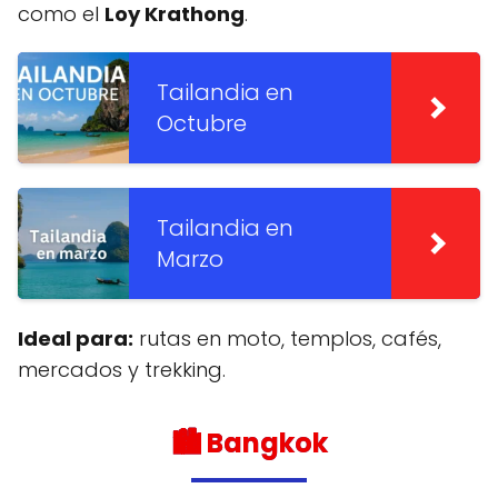
como el
Loy Krathong
.
Tailandia en
Octubre
Tailandia en
Marzo
Ideal para:
rutas en moto, templos, cafés,
mercados y trekking.
🏙️ Bangkok