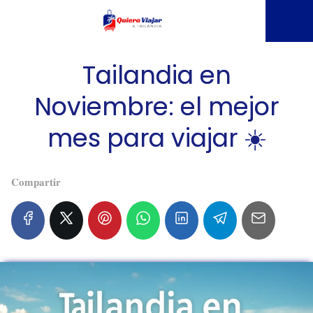
Tailandia en
Noviembre: el mejor
mes para viajar ☀️
𝐂𝐨𝐦𝐩𝐚𝐫𝐭𝐢𝐫