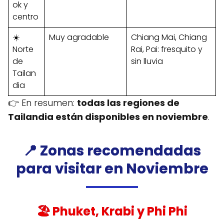
ok y
centro
☀️
Muy agradable
Chiang Mai, Chiang
Norte
Rai, Pai: fresquito y
de
sin lluvia
Tailan
dia
👉 En resumen:
todas las regiones de
Tailandia están disponibles en noviembre
.
📍 Zonas recomendadas
para visitar en Noviembre
🏖️ Phuket, Krabi y Phi Phi