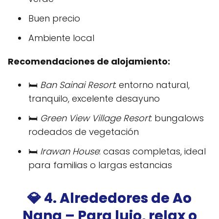
Buen precio
Ambiente local
Recomendaciones de alojamiento:
🛏️
Ban Sainai Resort
: entorno natural,
tranquilo, excelente desayuno
🛏️
Green View Village Resort
: bungalows
rodeados de vegetación
🛏️
Irawan House
: casas completas, ideal
para familias o largas estancias
💎 4. Alrededores de Ao
Nang – Para lujo, relax o