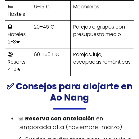
🛏️
6–15 €
Mochileros
Hostels
🏨
20–45 €
Parejas o grupos con
Hoteles
presupuesto medio
2-3★
🏖️
60–150+ €
Parejas, lujo,
Resorts
escapadas románticas
4-5★
✅ Consejos para alojarte en
Ao Nang
📅
Reserva con antelación
en
temporada alta (noviembre–marzo)