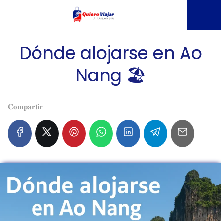
Dónde alojarse en Ao
Nang 🏖️
𝐂𝐨𝐦𝐩𝐚𝐫𝐭𝐢𝐫