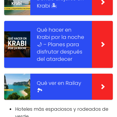
Krabi 🏝️
Qué hacer en
Krabi por la noche
🌙 – Planes para
disfrutar después
del atardecer
Qué ver en Railay
🏞️
Hoteles más espaciosos y rodeados de
verde