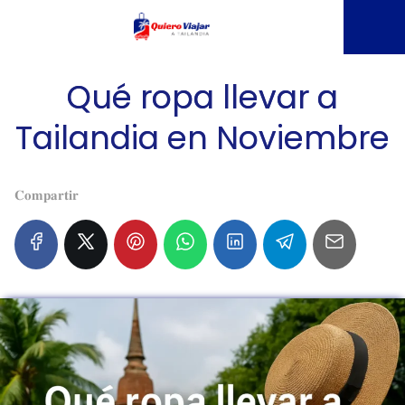
Qué ropa llevar a
Tailandia en Noviembre
𝐂𝐨𝐦𝐩𝐚𝐫𝐭𝐢𝐫