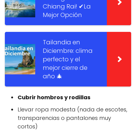
Chiang Rai! ✔La
Mejor Opción
Tailandia en
Diciembre: clima
perfecto y el
mejor cierre de
año 🎄
Cubrir hombros y rodillas
Llevar ropa modesta (nada de escotes,
transparencias o pantalones muy
cortos)