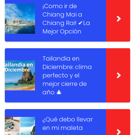
¡Como ir de
Chiang Mai a
Chiang Rai! ✔La
Mejor Opción
Tailandia en
Diciembre: clima
perfecto y el
mejor cierre de
año 🎄
¿Qué debo llevar
en mi maleta