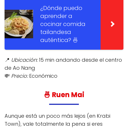
¿Dónde puedo
aprender a
cocinar comida
tailandesa
auténtica? 🍜
📍
Ubicación:
15 min andando desde el centro
de Ao Nang
💸
Precio:
Económico
🍜
Ruen Mai
Aunque está un poco más lejos (en Krabi
Town), vale totalmente la pena si eres