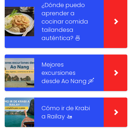
¿Dónde puedo
aprender a
cocinar comida
tailandesa
auténtica? 🍜
Mejores
excursiones
desde Ao Nang 🛶
Cómo ir de Krabi
a Railay 🚤